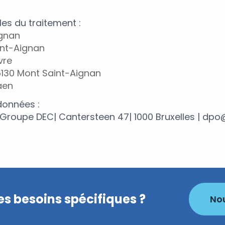
es du traitement :
ignan
int-Aignan
vre
76130 Mont Saint-Aignan
aen
données :
 Groupe DEC| Cantersteen 47| 1000 Bruxelles | dp
s besoins spécifiques ?
No