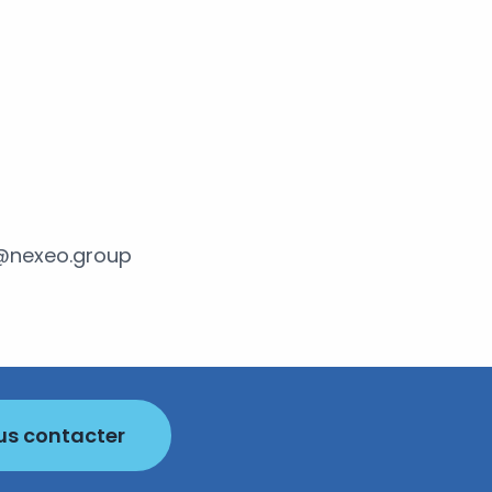
o@nexeo.group
us contacter