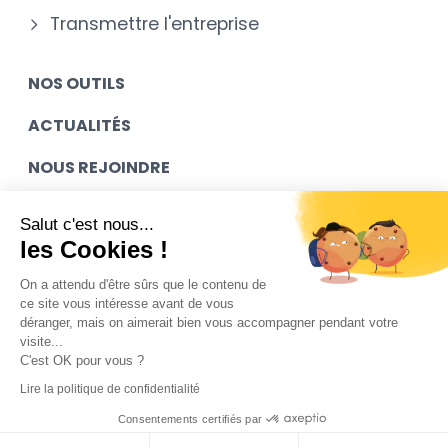
Transmettre l'entreprise
NOS OUTILS
ACTUALITÉS
NOUS REJOINDRE
MES ACCÈS
Salut c'est nous...
les Cookies !
CONTACT
On a attendu d'être sûrs que le contenu de
ce site vous intéresse avant de vous
déranger, mais on aimerait bien vous accompagner pendant votre
Mentions légales
visite...
C'est OK pour vous ?
Contact
Lire la politique de confidentialité
Plan du site
Consentements certifiés par
Mediapilote