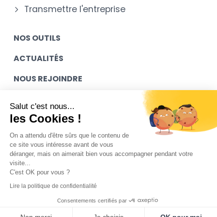
Transmettre l'entreprise
NOS OUTILS
ACTUALITÉS
NOUS REJOINDRE
MES ACCÈS
Salut c'est nous...
les Cookies !
CONTACT
On a attendu d'être sûrs que le contenu de
ce site vous intéresse avant de vous
déranger, mais on aimerait bien vous accompagner pendant votre
Mentions légales
visite...
C'est OK pour vous ?
Contact
Lire la politique de confidentialité
Plan du site
Consentements certifiés par
Mediapilote