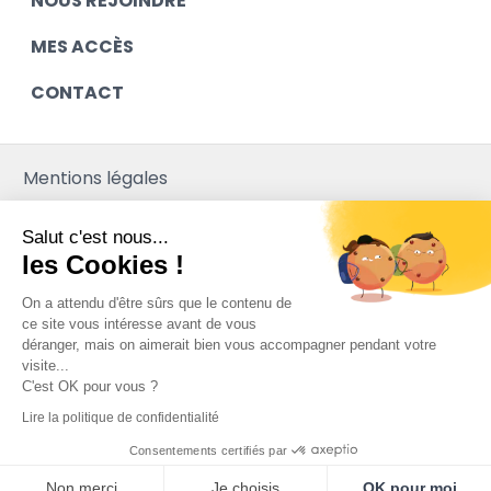
NOUS REJOINDRE
MES ACCÈS
CONTACT
Mentions légales
Contact
Salut c'est nous...
Plan du site
les Cookies !
Mediapilote
On a attendu d'être sûrs que le contenu de
ce site vous intéresse avant de vous
déranger, mais on aimerait bien vous accompagner pendant votre
visite...
C'est OK pour vous ?
Lire la politique de confidentialité
Consentements certifiés par
Non merci
Je choisis
OK pour moi